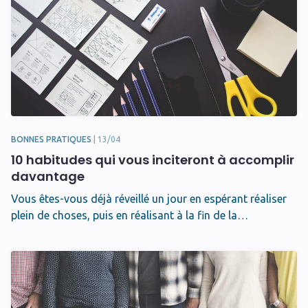
Actualités
Apéro chantier
Bonnes pratiques
Innovation
Non classifié(e)
Produit
Vie Bulldozair
Actualités
Bonnes pratiques
Produit
BONNES PRATIQUES
|
13/04
10 habitudes qui vous inciteront à accomplir
davantage
Vous êtes-vous déjà réveillé un jour en espérant réaliser
Avec vidéo
Sans vidéo
plein de choses, puis en réalisant à la fin de la…