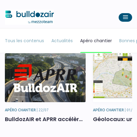
Tous les contenus
Actualités
Apéro chantier
Bonnes 
APÉRO CHANTIER
|
22/07
APÉRO CHANTIER
|
01/09
BulldozAIR et APRR accélèrent ensemble pour numériser les autoroutes